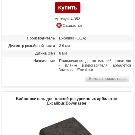
Артикул:
4-352
Ожидается
Производитель
Excalibur (США)
Диаметр резьбовой части
3.9 мм
Длина (см)
8 мм
Назначение
Привинчивает держатель виброгасителя
к планке виброгасителя арбалетов
Bowmaster/Excalibur
Больше параметров
Виброгаситель для плечей рекурсивных арбалетов
Excalibur/Bowmaster