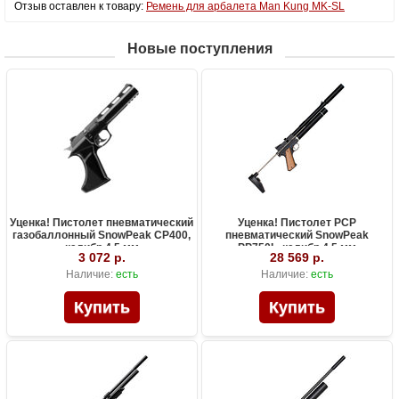
Отзыв оставлен к товару:
Ремень для арбалета Man Kung MK-SL
Новые поступления
Уценка! Пистолет пневматический
Уценка! Пистолет PCP
газобаллонный SnowPeak CP400,
пневматический SnowPeak
калибр 4.5 мм
PP750L, калибр 4.5 мм
3 072 р.
28 569 р.
Наличие:
есть
Наличие:
есть