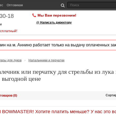
ес
Оптовикам
-30-18
Мы Вам перезвоним!
@ Написать директору
ии
есплатный!
ин на м. Аннино работает только на выдачу оплаченных зак
уары для луков
»
Напальчники и перчатки
лечник или перчатку для стрельбы из лука
о выгодной цене
Сорти
товаров (0)
OWMASTER! Хотите платить меньше? У нас это во