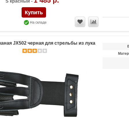
1 485 р.
S красный -
На складе
жаная JX502 черная для стрельбы из лука
Матер