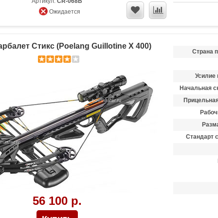
Артикул:
CR-068B
Ожидается
балет Стикс (Poelang Guillotine X 400)
Страна 
Усилие 
Начальная ск
Прицельная
Рабоч
Разма
Стандарт 
56 100 р.