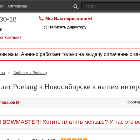
ес
Оптовикам
-30-18
Мы Вам перезвоним!
@ Написать директору
ии
есплатный!
ин на м. Аннино работает только на выдачу оплаченных зак
еты
»
Арбалеты Poelang
лет Poelang в Новосибирске в нашем интер
Сорти
товаров (0)
OWMASTER! Хотите платить меньше? У нас это во