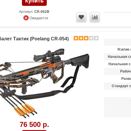
Артикул:
CR-062B
Ожидается
алет Тактик (Poelang CR-054)
Усилие 
Начальная ск
Начальная с
Рабоч
Разма
Стандарт 
76 500 р.