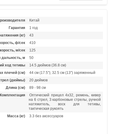
производителя
Китай
Гарантия
1 год
натяжения (кг)
43
орость, ф/сек
410
корость, м/сек
125
 дальность, м
50
ий ход тетивы
14.5 дюймов (36.8 см)
х плечей (см)
44 см (17.5"); 32.5 см (13") заряженный
стрел (дюймы)
20 дюймов
Длина (см)
89 - 98 см
Комплектация
Оптический прицел 4х32, ремень, кивер
на 6 стрел, 3 карбоновые стрелы, ручной
натяжитель, воск для тетивы,
тактическая рукоять
Масса (кг)
3.3 без аксессуаров