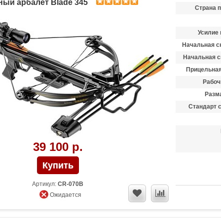
ый арбалет Blade 345
Страна 
Усилие 
Начальная ск
Начальная с
Прицельная
Рабоч
Разма
Стандарт 
39 100 р.
Артикул:
CR-070B
Ожидается