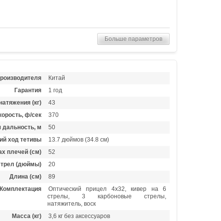
Больше параметров
производителя
Китай
Гарантия
1 год
натяжения (кг)
43
орость, ф/сек
370
 дальность, м
50
ий ход тетивы
13.7 дюймов (34.8 см)
х плечей (см)
52
стрел (дюймы)
20
Длина (см)
89
Комплектация
Оптический прицел 4х32, кивер на 6
стрелы, 3 карбоновые стрелы,
натяжитель, воск
Масса (кг)
3,6 кг без аксессуаров