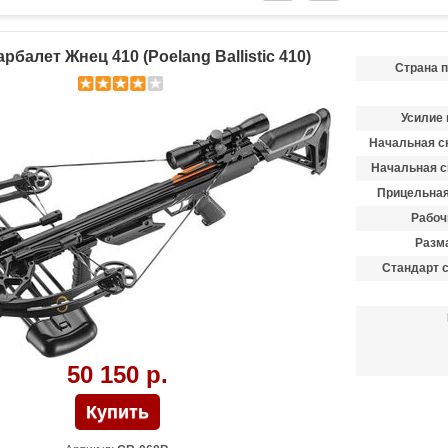
балет Жнец 410 (Poelang Ballistic 410)
Страна 
Усилие 
Начальная ск
Начальная с
Прицельная
Рабоч
Разма
Стандарт 
50 150 р.