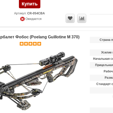
Артикул:
CR-054CBA
Ожидается
балет Фобос (Poelang Guillotine M 370)
Страна 
Усилие 
Начальная ск
Прицельная
Рабоч
Разма
Стандарт 