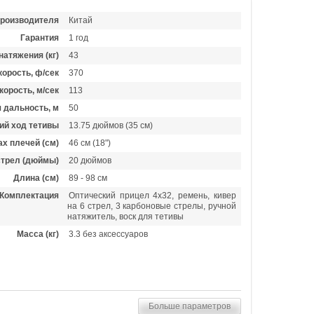
производителя
Китай
Гарантия
1 год
натяжения (кг)
43
орость, ф/сек
370
корость, м/сек
113
 дальность, м
50
ий ход тетивы
13.75 дюймов (35 см)
х плечей (см)
46 см (18")
стрел (дюймы)
20 дюймов
Длина (см)
89 - 98 см
Комплектация
Оптический прицел 4х32, ремень, кивер
на 6 стрел, 3 карбоновые стрелы, ручной
натяжитель, воск для тетивы
Масса (кг)
3.3 без аксессуаров
Больше параметров