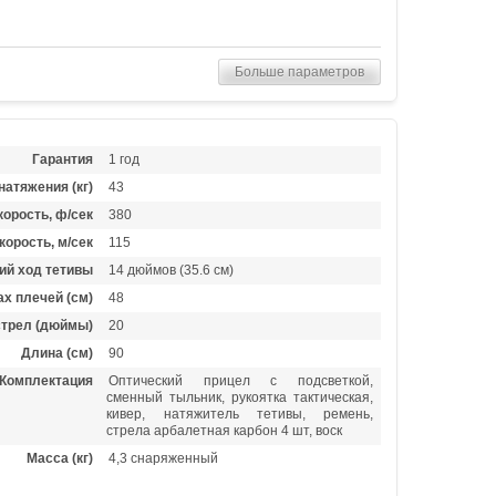
Больше параметров
Гарантия
1 год
натяжения (кг)
43
орость, ф/сек
380
корость, м/сек
115
ий ход тетивы
14 дюймов (35.6 см)
х плечей (см)
48
стрел (дюймы)
20
Длина (см)
90
Комплектация
Оптический прицел с подсветкой,
сменный тыльник, рукоятка тактическая,
кивер, натяжитель тетивы, ремень,
стрела арбалетная карбон 4 шт, воск
Масса (кг)
4,3 снаряженный