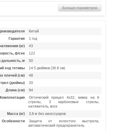
Больше параметров
производителя
Китай
Гарантия
1 год
натяжения (кг)
43
орость, ф/сек
122
 дальность, м
50
ий ход тетивы
14.5 дюймов (36.8 см)
х плечей (см)
48
стрел (дюймы)
20
Длина (см)
94
Комплектация
Оптический прицел 4х32, кивер на 6
стрелы, 3 карбоновые стрелы,
натяжитель, воск
Масса (кг)
3,8 кг без аксессуаров
Особенности
Защита от холостого выстрела,
автоматический предохранитель