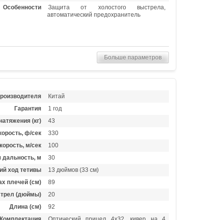
Особенности
Защита от холостого выстрела,
автоматический предохранитель
Больше параметров
производителя
Китай
Гарантия
1 год
натяжения (кг)
43
орость, ф/сек
330
корость, м/сек
100
 дальность, м
30
ий ход тетивы
13 дюймов (33 см)
х плечей (см)
89
стрел (дюймы)
20
Длина (см)
92
Комплектация
Оптический прицел 4х32, кивер на 4