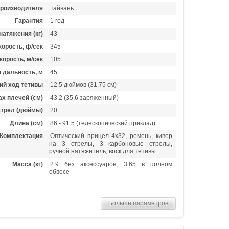
производителя
Тайвань
Гарантия
1 год
натяжения (кг)
43
орость, ф/сек
345
корость, м/сек
105
 дальность, м
45
ий ход тетивы
12.5 дюймов (31.75 см)
х плечей (см)
43.2 (35.6 заряженный)
стрел (дюймы)
20
Длина (см)
86 - 91.5 (телескопический приклад)
Комплектация
Оптический прицел 4х32, ремень, кивер
на 3 стрелы, 3 карбоновые стрелы,
ручной натяжитель, воск для тетивы
Масса (кг)
2.9 без аксессуаров, 3.65 в полном
обвесе
Больше параметров