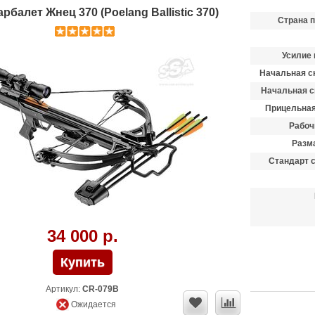
балет Жнец 370 (Poelang Ballistic 370)
Страна 
Усилие 
Начальная ск
Начальная с
Прицельная
Рабоч
Разма
Стандарт 
34 000 р.
Артикул:
CR-079B
Ожидается