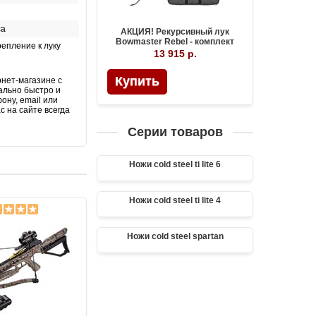
са
АКЦИЯ! Рекурсивный лук
Bowmaster Rebel - комплект
епление к луку
13 915 р.
Купить
рнет-магазине с
ально быстро и
ону, email или
с на сайте всегда
Серии товаров
Ножи cold steel ti lite 6
Ножи cold steel ti lite 4
Ножи cold steel spartan