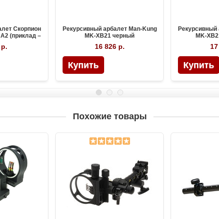
алет Скорпион
Рекурсивный арбалет Man-Kung
Рекурсивный 
A2 (приклад –
MK-XB21 черный
MK-XB2
о)
 р.
16 826 р.
17
Похожие товары