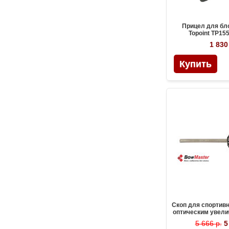
Прицел для бл
Topoint TP15
1 830
Скоп для спортив
оптическим увели
TP8710
5 666 р.
5