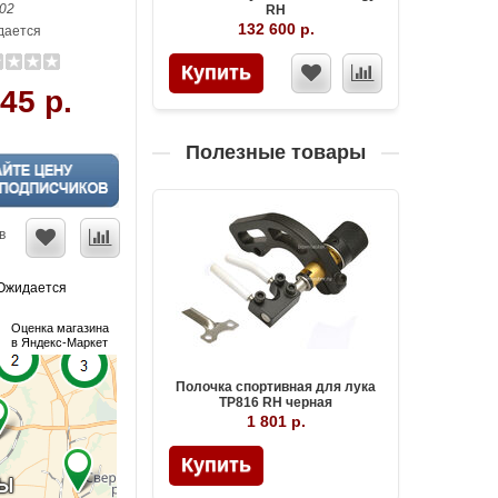
02
RH
132 600 р.
ается
Купить
45 р.
Полезные товары
в
Ожидается
Оценка магазина
в Яндекс-Маркет
Полочка спортивная для лука
TP816 RH черная
1 801 р.
Купить