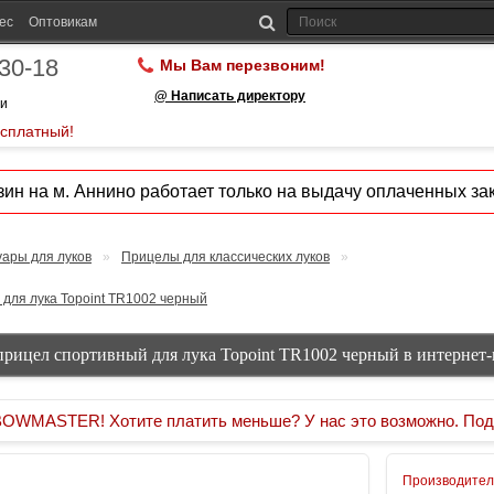
ес
Оптовикам
-30-18
Мы Вам перезвоним!
@ Написать директору
ии
есплатный!
ин на м. Аннино работает только на выдачу оплаченных зак
уары для луков
»
Прицелы для классических луков
»
для лука Topoint TR1002 черный
прицел спортивный для лука Topoint TR1002 черный в интернет-
MASTER! Хотите платить меньше? У нас это возможно. Под
Производител