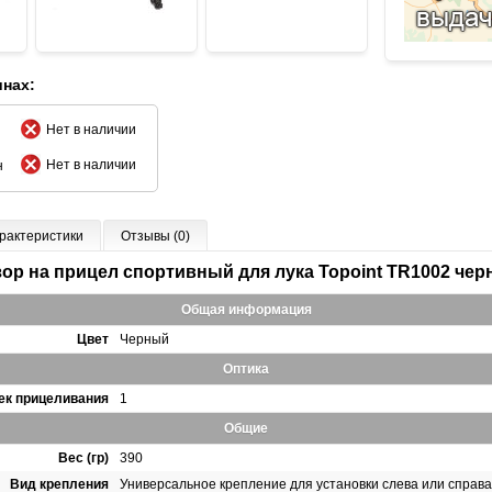
инах:
Нет в наличии
Нет в наличии
н
рактеристики
Отзывы (0)
ор на прицел спортивный для лука Topoint TR1002 че
Общая информация
Цвет
Черный
Оптика
чек прицеливания
1
Общие
Вес (гр)
390
Вид крепления
Универсальное крепление для установки слева или справа