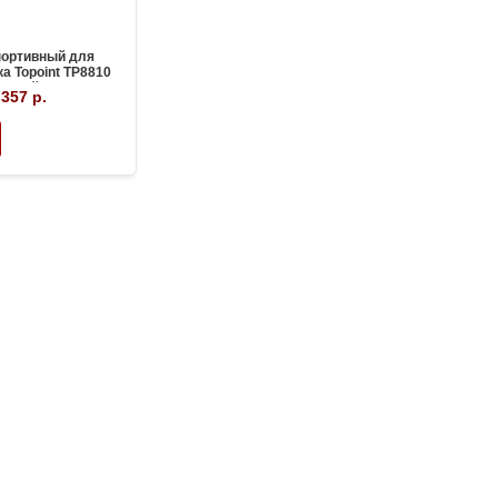
портивный для
а Topoint TP8810
ерный
 357 р.