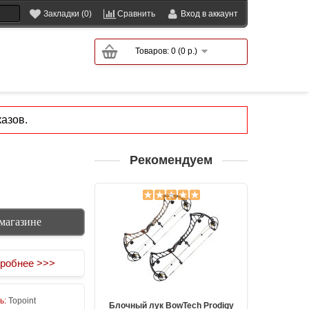
Закладки (0)
Сравнить
Вход в аккаунт
Товаров: 0 (0 р.)
азов.
Рекомендуем
магазине
робнее >>>
ь:
Topoint
Блочный лук BowTech Prodigy