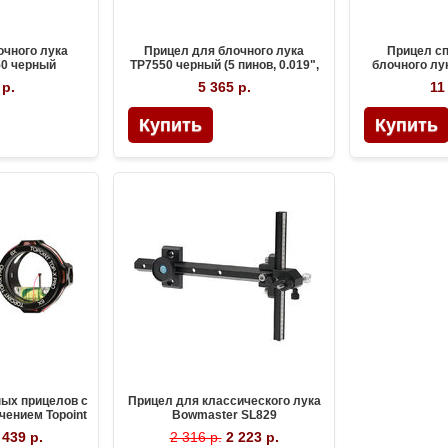
очного лука
Прицел для блочного лука
Прицел с
50 черный
TP7550 черный (5 пинов, 0.019",
блочного лук
микрорегулировка, подсветка)
ч
 р.
5 365 р.
11
ных прицелов с
Прицел для классического лука
чением Topoint
Bowmaster SL829
 Pro
 439 р.
2 316 р.
2 223 р.