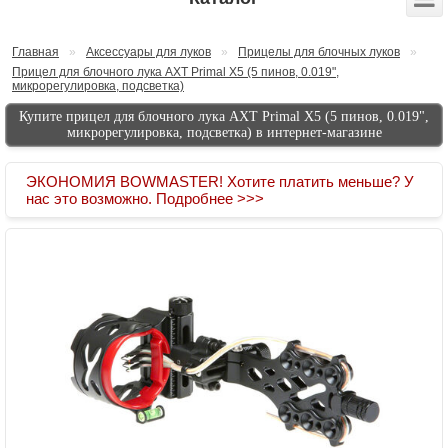
Главная
»
Аксессуары для луков
»
Прицелы для блочных луков
»
Прицел для блочного лука AXT Primal X5 (5 пинов, 0.019",
микрорегулировка, подсветка)
Купите прицел для блочного лука AXT Primal X5 (5 пинов, 0.019",
микрорегулировка, подсветка) в интернет-магазине
ЭКОНОМИЯ BOWMASTER! Хотите платить меньше? У
нас это возможно. Подробнее >>>