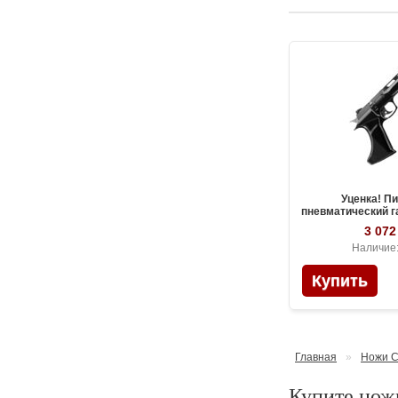
Уценка! П
пневматический 
SnowPeak CP400, 
3 072
Наличие
Главная
»
Ножи C
Купите ножи