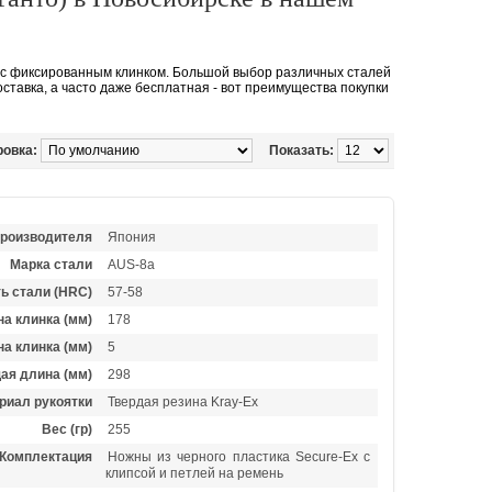
 и с фиксированным клинком. Большой выбор различных сталей
ставка, а часто даже бесплатная - вот преимущества покупки
ровка:
Показать:
производителя
Япония
Марка стали
AUS-8a
ь стали (HRC)
57-58
а клинка (мм)
178
а клинка (мм)
5
ая длина (мм)
298
риал рукоятки
Твердая резина Kray-Ex
Вес (гр)
255
Комплектация
Ножны из черного пластика Secure-Ex с
клипсой и петлей на ремень