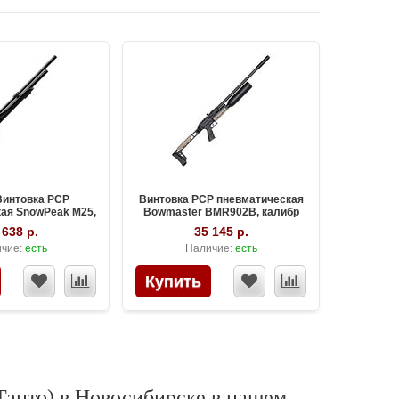
Винтовка PCP
Винтовка PCP пневматическая
ая SnowPeak M25,
Bowmaster BMR902B, калибр
р 6.35 мм
6.35 мм
 638 р.
35 145 р.
чие:
есть
Наличие:
есть
 Танто) в Новосибирске в нашем