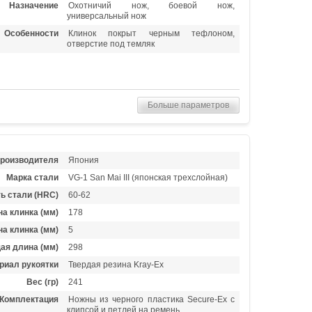
Назначение
Охотничий нож, боевой нож,
универсальный нож
Особенности
Клинок покрыт черным тефлоном,
отверстие под темляк
Больше параметров
производителя
Япония
Марка стали
VG-1 San Mai III (японская трехслойная)
ь стали (HRC)
60-62
а клинка (мм)
178
а клинка (мм)
5
ая длина (мм)
298
риал рукоятки
Твердая резина Kray-Ex
Вес (гр)
241
Комплектация
Ножны из черного пластика Secure-Ex с
клипсой и петлей на ремень