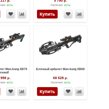
 217 р.
5 790 р.
чие:
есть
Наличие:
есть
лет Man-kung XB70
Блочный арбалет Man-kung XB68
irewolf
 998 р.
68 628 р.
чие:
есть
Наличие:
есть