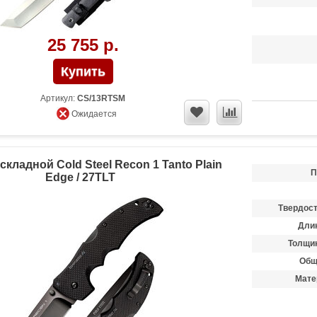
25 755 р.
Артикул:
CS/13RTSM
Ожидается
складной Cold Steel Recon 1 Tanto Plain
П
Edge / 27TLT
Твердост
Длин
Толщин
Общ
Мате