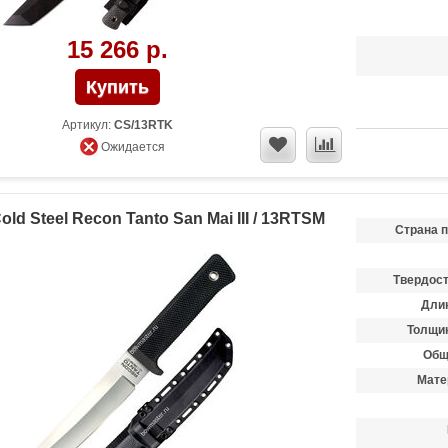
15 266 р.
Артикул:
CS/13RTK
Ожидается
ld Steel Recon Tanto San Mai III / 13RTSM
Страна 
Твердост
Длин
Толщин
Общ
Мате