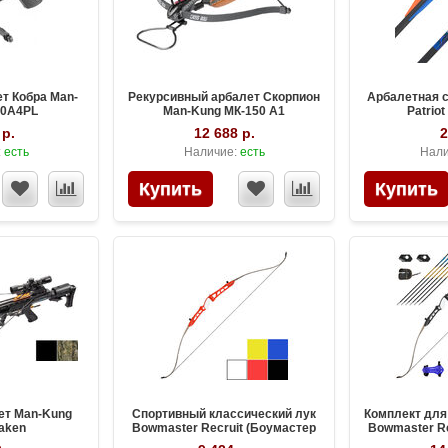
т Кобра Man-
Рекурсивный арбалет Скорпион
Арбалетная 
80A4PL
Man-Kung МК-150 А1
Patrio
 р.
12 688 р.
2
:
есть
Наличие:
есть
Нали
ет Man-Kung
Спортивный классический лук
Комплект для
aken
Bowmaster Recruit (Боумастер
Bowmaster Re
Рекрут)
Р