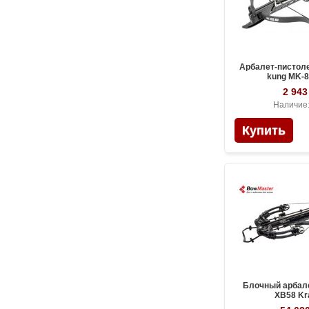
Арбалет-пистоле
kung MK-
2 943
Наличие
Блочный арбал
XB58 Kr