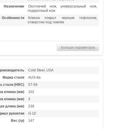
Назначение
Охотничий нож, универсальный нож,
подарочный нож
Особенности
Клинок покрыт черным тефлоном,
отверстие под темляк
Больше параметров
роизводитель
Cold Steel, USA
Марка стали
AUS-8a
ь стали (HRC)
57-58
а клинка (мм)
102
а клинка (мм)
3
ая длина (мм)
238
риал рукоятки
G-10
Вес (гр)
147