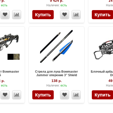
 р.
9 424 р.
14
:
есть
Наличие:
есть
Нали
т Bowmaster
Стрела для лука Bowmaster
Блочный арба
5
Jammer оперение 3'' Shield
D
(Боумастер Джаммер)
 р.
138 р.
49
:
есть
Наличие:
есть
Нали