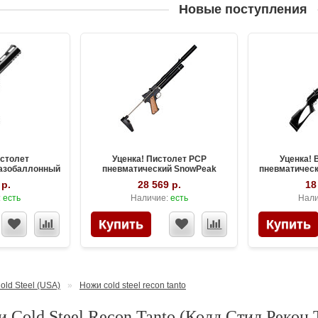
Новые поступления
истолет
Уценка! Пистолет PCP
Уценка! 
газобаллонный
пневматический SnowPeak
пневматическ
калибр 4.5 мм
PP750L, калибр 4.5 мм
калиб
 р.
28 569 р.
18
:
есть
Наличие:
есть
Нали
old Steel (USA)
»
Ножи cold steel recon tanto
 Cold Steel Recon Tanto (Колд Стил Рекон