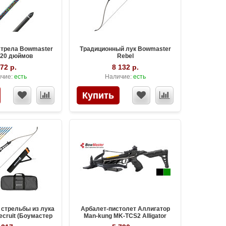
стрела Bowmaster
Традиционный лук Bowmaster
t 20 дюймов
Rebel
72 р.
8 132 р.
чие:
есть
Наличие:
есть
 стрельбы из лука
Арбалет-пистолет Аллигатор
cruit (Боумастер
Man-kung MK-TCS2 Alligator
екрут)