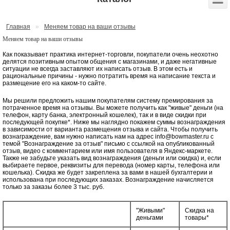
Главная
»
Меняем товар на ваши отзывы
Меняем товар на ваши отзывы
Как показывает практика интернет-торговли, покупатели очень неохотно
делятся позитивным опытом общения с магазинами, и даже негативные
ситуации не всегда заставляют их написать отзыв. В этом есть и
рациональные причины - нужно потратить время на написание текста и
размещение его на каком-то сайте.
Мы решили предложить нашим покупателям систему премирования за
потраченное время на отзывы. Вы можете получить как "живые" деньги (на
телефон, карту банка, электронный кошелек), так и в виде скидки при
последующей покупке*. Ниже мы наглядно покажем суммы вознаграждения
в зависимости от варианта размещения отзыва и сайта. Чтобы получить
вознаграждение, вам нужно написать нам на адрес info@bowmaster.ru с
темой "Вознаграждение за отзыв" письмо с ссылкой на опубликованный
отзыв, видео с комментарием или имя пользователя в Яндекс-маркете.
Также не забудьте указать вид вознаграждения (деньги или скидка) и, если
выбираете первое, реквизиты для перевода (номер карты, телефона или
кошелька). Скидка же будет закреплена за вами в нашей бухгалтерии и
использована при последующих заказах. Вознаграждение начисляется
только за заказы более 3 тыс. руб.
"Живыми"
Скидка на
деньгами
товары*