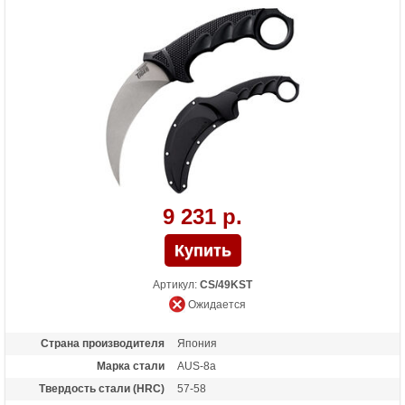
Покрытие
Satin finish
Вес (гр)
145
Назначение
Боевой нож, нож повседневного ношения
9 231 р.
Артикул:
CS/49KST
Ожидается
Страна производителя
Япония
Марка стали
AUS-8a
Твердость стали (HRC)
57-58