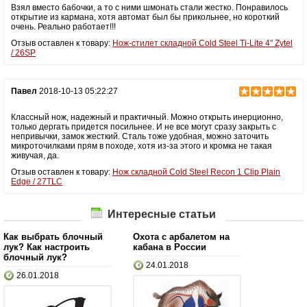
Взял вместо бабочки, а то с ними шмонать стали жестко. Понравилось
открытие из кармана, хотя автомат был бы прикольнее, но короткий
очень. Реально работает!!!
Отзыв оставлен к товару:
Нож-стилет складной Cold Steel Ti-Lite 4" Zytel
/ 26SP
Павел
2018-10-13 05:22:27
Классный нож, надежный и практичный. Можно открыть инерционно,
только дергать придется посильнее. И не все могут сразу закрыть с
непривычки, замок жесткий. Сталь тоже удобная, можно заточить
микроточилками прям в походе, хотя из-за этого и кромка не такая
живучая, да.
Отзыв оставлен к товару:
Нож складной Cold Steel Recon 1 Clip Plain
Edge / 27TLC
Интересные статьи
Как выбрать блочный
Охота с арбалетом на
лук? Как настроить
кабана в России
блочный лук?
24.01.2018
26.01.2018