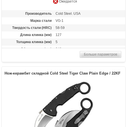
Ожидается
Производитель
Cold Steel. USA
Марка стали
VG-1
Твердость стали (HRC)
58-59
Длина клинка (мм)
127
Толщина клинка (мм)
5
Общая длина (мм)
248
Больше параметров
Материал рукоятки
Kraton
Вес (гр)
155
Нож-керамбит складной Cold Steel Tiger Claw Plain Edge / 22KF