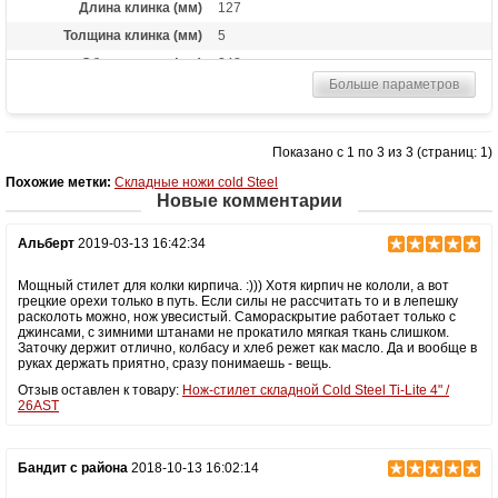
Длина клинка (мм)
127
Толщина клинка (мм)
5
Общая длина (мм)
248
Больше параметров
Цвет клинка
Satin finish
Материал рукоятки
Kraton
Вес (гр)
155
Показано с 1 по 3 из 3 (страниц: 1)
Высота (см)
2.9
Похожие метки:
Складные ножи cold Steel
Новые комментарии
Комплектация
Ножны из пластика
Назначение
Боевой нож, тактический нож
Альберт
2019-03-13 16:42:34
Мощный стилет для колки кирпича. :))) Хотя кирпич не кололи, а вот
грецкие орехи только в путь. Если силы не рассчитать то и в лепешку
расколоть можно, нож увесистый. Самораскрытие работает только с
джинсами, с зимними штанами не прокатило мягкая ткань слишком.
Заточку держит отлично, колбасу и хлеб режет как масло. Да и вообще в
руках держать приятно, сразу понимаешь - вещь.
Отзыв оставлен к товару:
Нож-стилет складной Cold Steel Ti-Lite 4" /
26AST
Бандит с района
2018-10-13 16:02:14