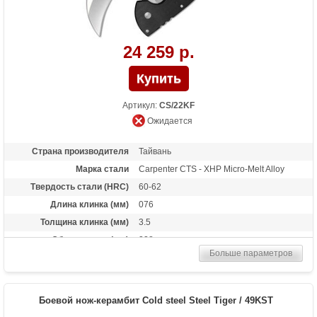
24 259 р.
Артикул:
CS/22KF
Ожидается
Страна производителя
Тайвань
Марка стали
Carpenter CTS - XHP Micro-Melt Alloy
Твердость стали (HRC)
60-62
Длина клинка (мм)
076
Толщина клинка (мм)
3.5
Общая длина (мм)
228
Больше параметров
Материал рукоятки
G-10
Длина в сложенном
149
состоянии
Боевой нож-керамбит Cold steel Steel Tiger / 49KST
Тип замка
Tri-Ad Lock